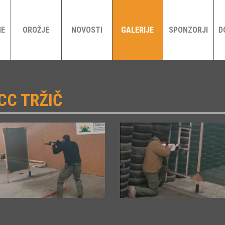
NE
OROŽJE
NOVOSTI
GALERIJE
SPONZORJI
D
CC TRŽIČ